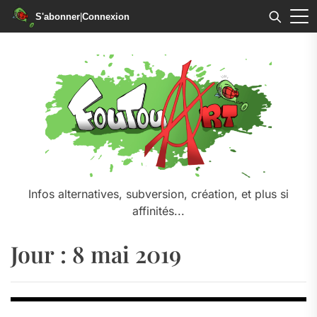
S'abonner
|
Connexion
Skip
to
the
content
Infos alternatives, subversion, création, et plus si
affinités...
Jour :
8 mai 2019