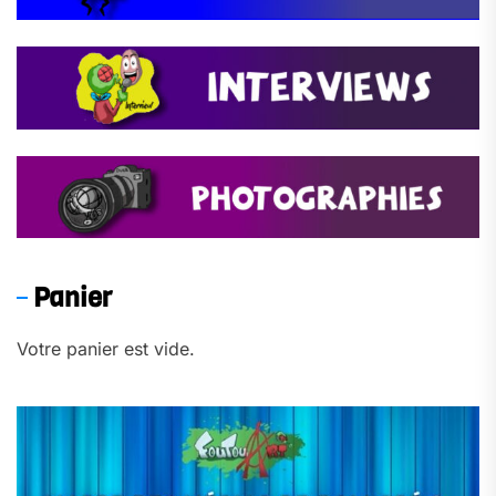
Panier
Votre panier est vide.