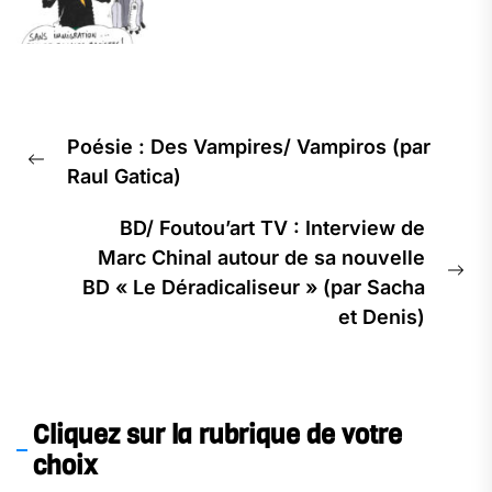
Navigation
Poésie : Des Vampires/ Vampiros (par
de
Previous
Raul Gatica)
l’article
post:
BD/ Foutou’art TV : Interview de
Marc Chinal autour de sa nouvelle
Ne
BD « Le Déradicaliseur » (par Sacha
pos
et Denis)
Cliquez sur la rubrique de votre
choix