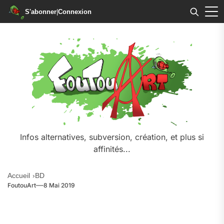
S'abonner
|
Connexion
Skip
to
the
content
Infos alternatives, subversion, création, et plus si
affinités...
Accueil
BD
FoutouArt
8 Mai 2019
.
.