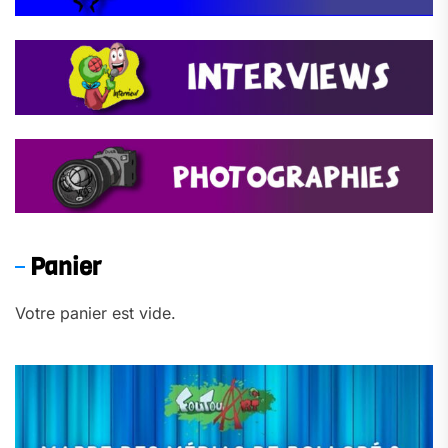
Panier
Votre panier est vide.