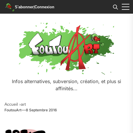
S'abonner
|
Connexion
Skip
to
the
content
Infos alternatives, subversion, création, et plus si
affinités...
Accueil
art
FoutouArt
8 Septembre 2016
.