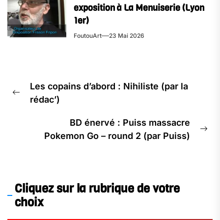
exposition à La Menuiserie (Lyon
1er)
FoutouArt
23 Mai 2026
Navigation
Les copains d’abord : Nihiliste (par la
de
Previous
rédac’)
l’article
post:
BD énervé : Puiss massacre
Ne
Pokemon Go – round 2 (par Puiss)
pos
Cliquez sur la rubrique de votre
choix