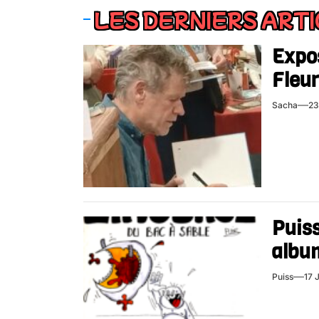
LES DERNIERS ART
Expos
Fleur
Sacha
23
Puiss
album
Puiss
17 