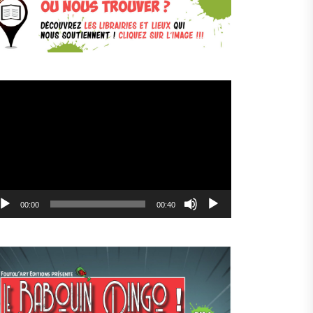
cteur
déo
00:00
00:40