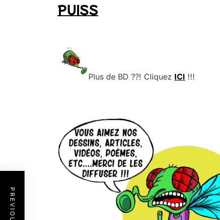
PUISS
.
.
Plus de BD ??! Cliquez
ICI
!!!
.