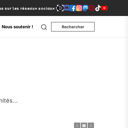
s sur les réseaux sociaux !
Search
Nous soutenir !
Rechercher
e
nités...