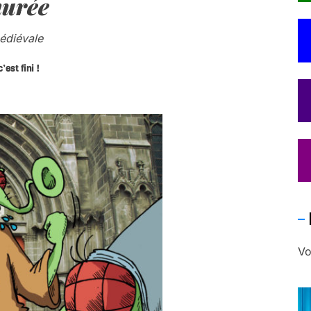
urée
édiévale
’est fini !
Vo