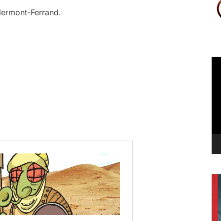
lermont-Ferrand.
Le
vi