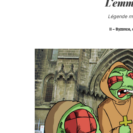
L’emm
Légende m
II – Byzance, c
.