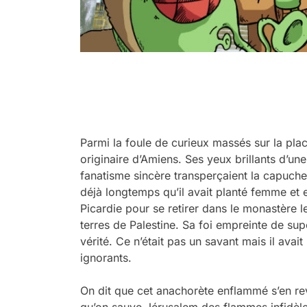
.
.
Parmi la foule de curieux massés sur la plac
originaire d’Amiens. Ses yeux brillants d’un
fanatisme sincère transperçaient la capuche 
déjà longtemps qu’il avait planté femme et 
Picardie pour se retirer dans le monastère l
terres de Palestine. Sa foi empreinte de supe
vérité. Ce n’était pas un savant mais il avai
ignorants.
On dit que cet anachorète enflammé s’en re
qu’on sauve Jérusalem des flammes infidèles