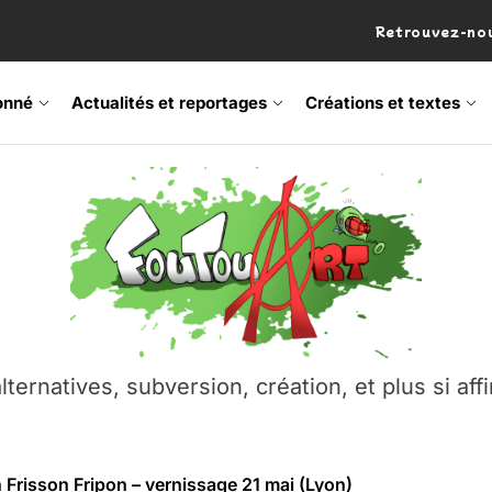
Retrouvez-nou
onné
Actualités et reportages
Créations et textes
 Frisson Fripon – vernissage 21 mai (Lyon)
os’Tock Festival – Samedi 18 juillet (Vaulx-en-Velin)
– Ŝtono, un livre réalisé par Michaël Moretti & Pierre Lacôt
emblement contre l’A412 à l’Établi (Haute-Savoie)
lternatives, subversion, création, et plus si affi
vre Montchat‑Lit – 7 juin 2026 (Lyon 3ᵉ)
 Frisson Fripon – vernissage 21 mai (Lyon)