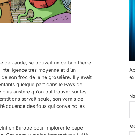
e de Jaude, se trouvait un certain Pierre
e intelligence très moyenne et d’un
Ab
de son froc de laine grossière. Il y avait
ex
enfants quelque part dans le Pays de
e plus austère qu’on put trouver sur les
No
rstitions servait seule, son vernis de
t l’éloquence des fous qui convainc les
Mo
vint en Europe pour implorer le pape
. Cet obscur moine ignorant eut-il été