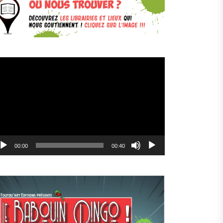
cteur
déo
00:00
00:40