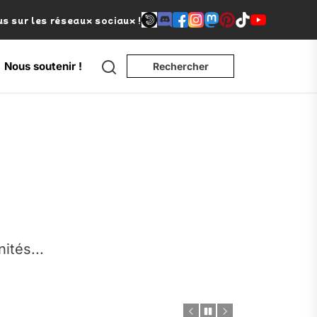
s sur les réseaux sociaux !
Search
Nous soutenir !
Rechercher
e
nités...