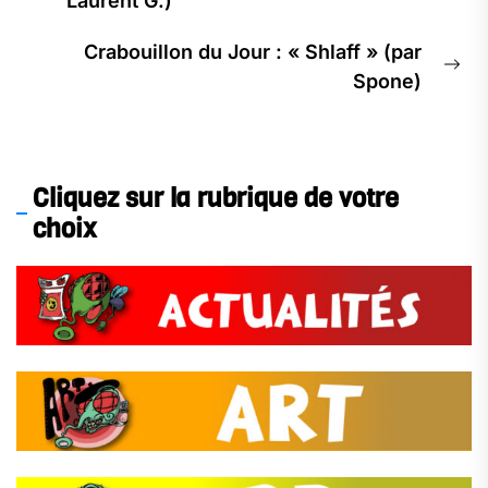
Laurent G.)
l’article
post:
Crabouillon du Jour : « Shlaff » (par
Ne
Spone)
pos
Cliquez sur la rubrique de votre
choix