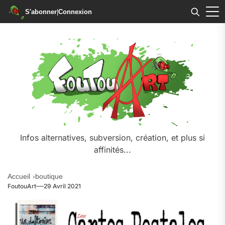
S'abonner
|
Connexion
Skip
to
the
content
Infos alternatives, subversion, création, et plus si
affinités...
Accueil
boutique
FoutouArt
29 Avril 2021