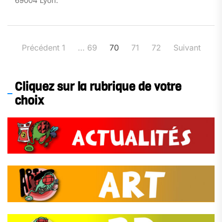
69004 Lyon.
Pagination
Précédent
1
…
69
70
71
72
Suivant
des
publications
Cliquez sur la rubrique de votre
choix