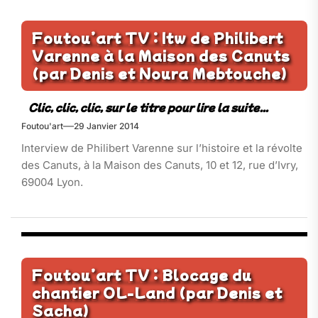
Foutou’art TV : Itw de Philibert
Varenne à la Maison des Canuts
(par Denis et Noura Mebtouche)
Foutou'art
29 Janvier 2014
Interview de Philibert Varenne sur l’histoire et la révolte
des Canuts, à la Maison des Canuts, 10 et 12, rue d’Ivry,
69004 Lyon.
Foutou’art TV : Blocage du
chantier OL-Land (par Denis et
Sacha)