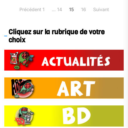
Pagination
Précédent
1
…
14
15
16
Suivant
des
publications
Cliquez sur la rubrique de votre
choix