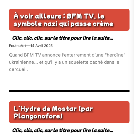
À voir ailleurs : BFM TV, le
symbole nazi qui passe crème
FoutouArt
14 Avril 2025
Quand BFM TV annonce l’enterrement d’une “héroïne”
ukrainienne… et qu’il y a un squelette caché dans le
cercueil.
L’Hydre de Mostar (par
Plangonofore)