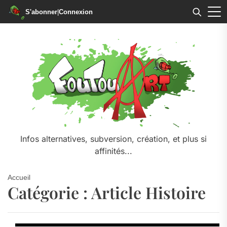
S'abonner
|
Connexion
Skip
to
the
content
Infos alternatives, subversion, création, et plus si
affinités...
Accueil
Catégorie :
Article Histoire