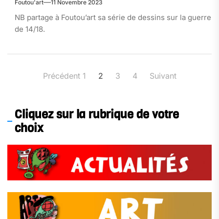
Foutou'art
11 Novembre 2023
NB partage à Foutou’art sa série de dessins sur la guerre
de 14/18.
Pagination
Précédent
1
2
3
4
Suivant
des
publications
Cliquez sur la rubrique de votre
choix