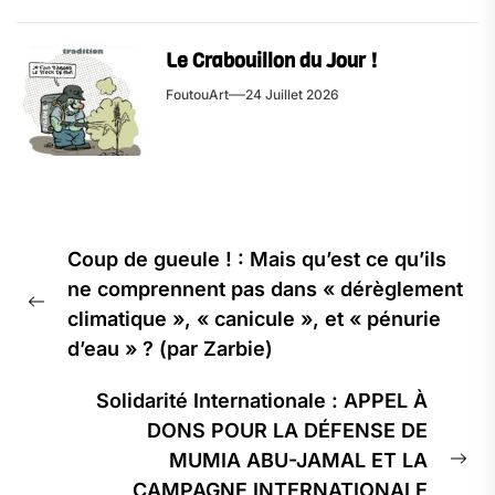
Le Crabouillon du Jour !
FoutouArt
24 Juillet 2026
Navigation
Coup de gueule ! : Mais qu’est ce qu’ils
de
ne comprennent pas dans « dérèglement
l’article
Previous
climatique », « canicule », et « pénurie
post:
d’eau » ? (par Zarbie)
Solidarité Internationale : APPEL À
DONS POUR LA DÉFENSE DE
MUMIA ABU-JAMAL ET LA
Ne
CAMPAGNE INTERNATIONALE