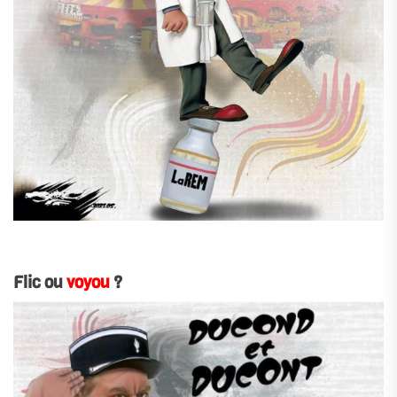
.
Flic ou
voyou
?