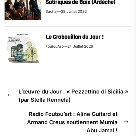
Satiriques de Baix (Ardèche)
Sacha
28 Juillet 2026
Le Crabouillon du Jour !
FoutouArt
24 Juillet 2026
Navigation
L’œuvre du Jour : « Pezzettino di Sicilia »
de
Previous
(par Stella Rennela)
l’article
post:
Radio Foutou’art : Aline Guitard et
Armand Creus soutiennent Mumia
Ne
Abu Jamal !
pos