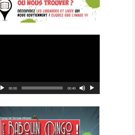
cteur
déo
00:00
00:40