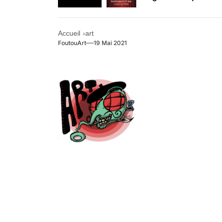
Retrouvez-nous au B
Accueil
art
FoutouArt
19 Mai 2021
.
.
.
.