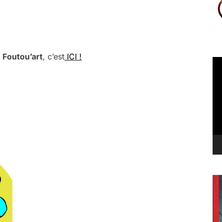
 Foutou’art
, c’est
ICI !
Le
vi