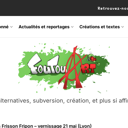
Retrouvez-nou
onné
Actualités et reportages
Créations et textes
 Frisson Fripon – vernissage 21 mai (Lyon)
os’Tock Festival – Samedi 18 juillet (Vaulx-en-Velin)
– Ŝtono, un livre réalisé par Michaël Moretti & Pierre Lacôt
emblement contre l’A412 à l’Établi (Haute-Savoie)
lternatives, subversion, création, et plus si affi
vre Montchat‑Lit – 7 juin 2026 (Lyon 3ᵉ)
 Frisson Fripon – vernissage 21 mai (Lyon)