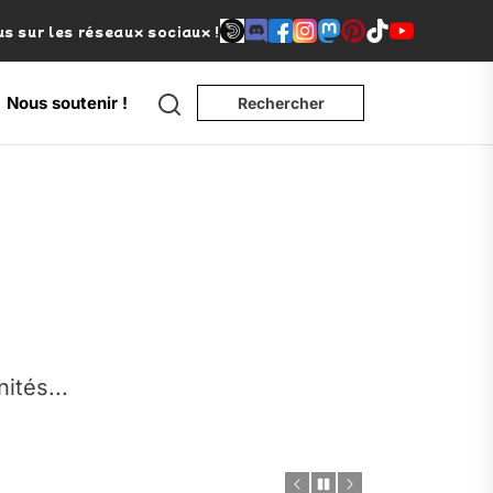
s sur les réseaux sociaux !
Search
Nous soutenir !
Rechercher
e
nités...