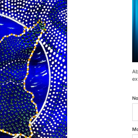
Ab
ex
No
Mo