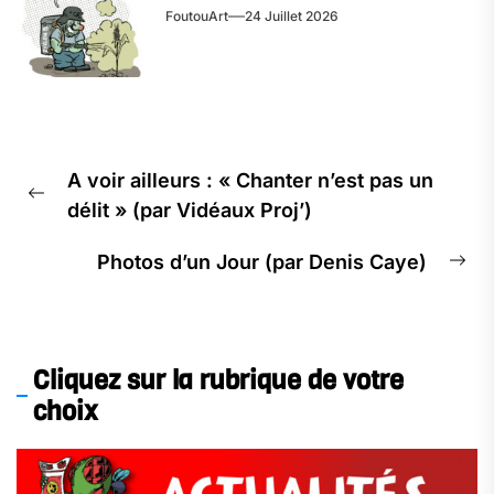
FoutouArt
24 Juillet 2026
Navigation
A voir ailleurs : « Chanter n’est pas un
de
Previous
délit » (par Vidéaux Proj’)
l’article
post:
Photos d’un Jour (par Denis Caye)
Ne
pos
Cliquez sur la rubrique de votre
choix