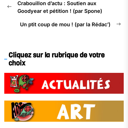
Crabouillon d’actu : Soutien aux
de
Previous
Goodyear et pétition ! (par Spone)
l’article
post:
Un ptit coup de mou ! (par la Rédac’)
Ne
pos
Cliquez sur la rubrique de votre
choix