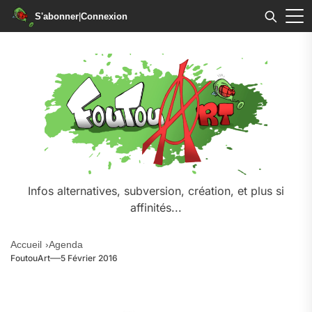
S'abonner
|
Connexion
Skip
to
the
content
Infos alternatives, subversion, création, et plus si
affinités...
Accueil
Agenda
FoutouArt
5 Février 2016
a