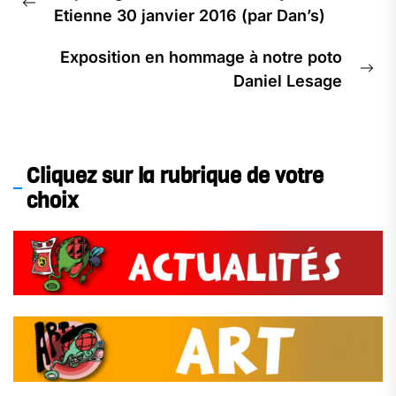
de
Previous
Etienne 30 janvier 2016 (par Dan’s)
l’article
post:
Exposition en hommage à notre poto
Ne
Daniel Lesage
pos
Cliquez sur la rubrique de votre
choix