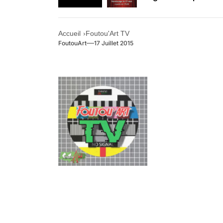
Retrouvez-nous au B
Accueil
Foutou'Art TV
FoutouArt
17 Juillet 2015
.
.
.