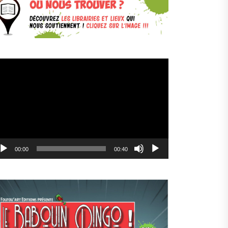
cteur
déo
00:00
00:40