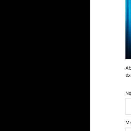
Ab
ex
No
Mo