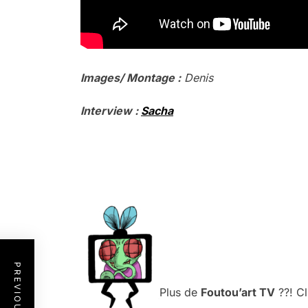
Images/ Montage :
Denis
Interview :
Sacha
.
.
.
.
.
Plus de
Foutou’art TV
??! Cl