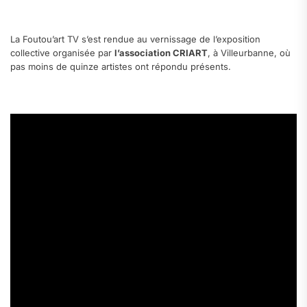
.
La Foutou’art TV s’est rendue au vernissage de l’exposition
collective organisée par
l’association CRIART
, à Villeurbanne, où
pas moins de quinze artistes ont répondu présents.
.