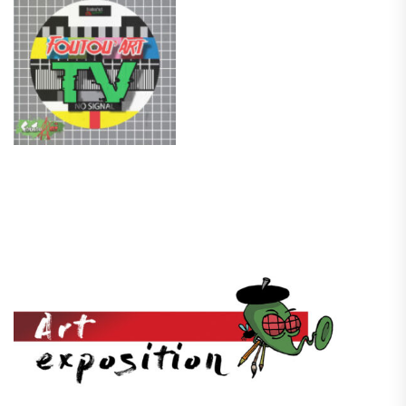
.
.
.