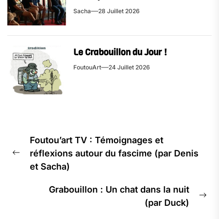
Sacha
28 Juillet 2026
Le Crabouillon du Jour !
FoutouArt
24 Juillet 2026
Navigation
Foutou’art TV : Témoignages et
de
réflexions autour du fascime (par Denis
l’article
Previous
et Sacha)
post:
Grabouillon : Un chat dans la nuit
Ne
(par Duck)
pos