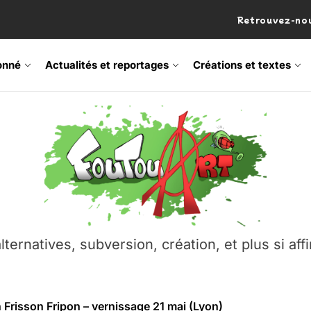
Retrouvez-nou
onné
Actualités et reportages
Créations et textes
 Frisson Fripon – vernissage 21 mai (Lyon)
os’Tock Festival – Samedi 18 juillet (Vaulx-en-Velin)
– Ŝtono, un livre réalisé par Michaël Moretti & Pierre Lacôt
emblement contre l’A412 à l’Établi (Haute-Savoie)
lternatives, subversion, création, et plus si affi
vre Montchat‑Lit – 7 juin 2026 (Lyon 3ᵉ)
 Frisson Fripon – vernissage 21 mai (Lyon)