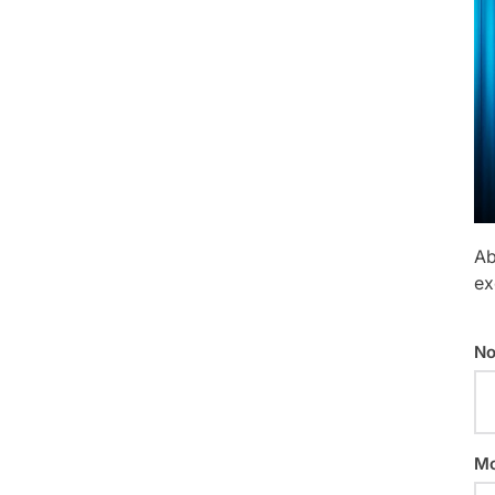
Ab
ex
No
Mo