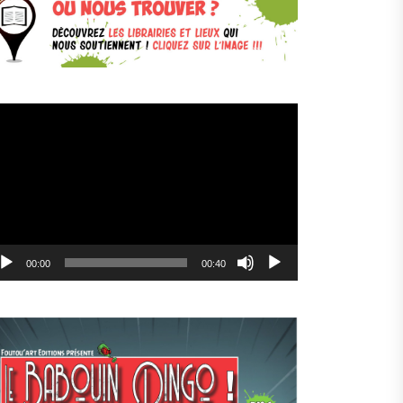
cteur
déo
00:00
00:40