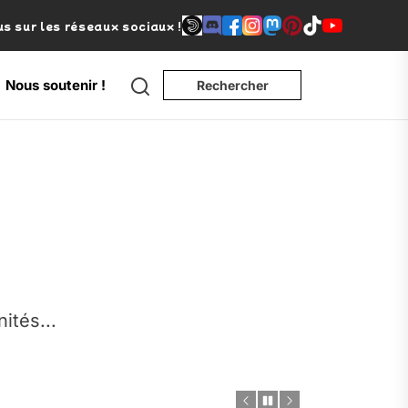
s sur les réseaux sociaux !
Search
Nous soutenir !
Rechercher
e
nités...