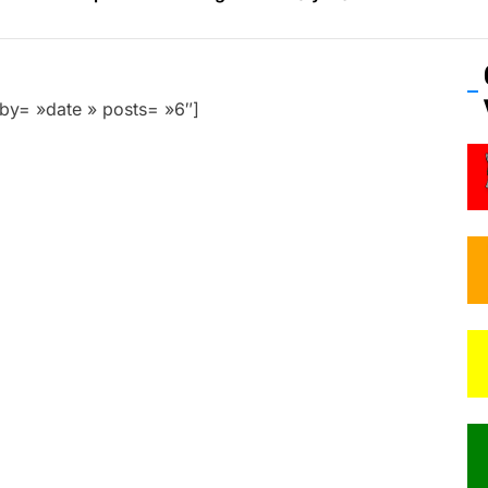
os’Tock Festival – Samedi 18 juillet (Vaulx-en-Velin)
by= »date » posts= »6″]