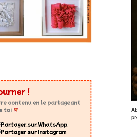
ourner !
tre contenu en le partageant
e toi
Ab
pr