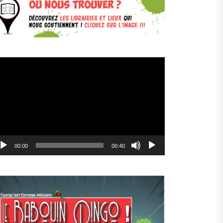
cteur
déo
00:00
00:40