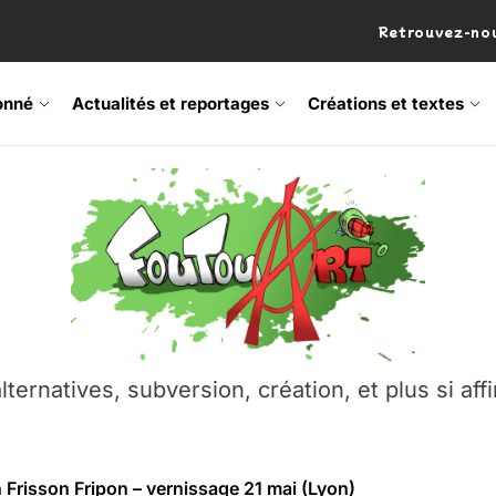
Retrouvez-nou
onné
Actualités et reportages
Créations et textes
 Frisson Fripon – vernissage 21 mai (Lyon)
os’Tock Festival – Samedi 18 juillet (Vaulx-en-Velin)
– Ŝtono, un livre réalisé par Michaël Moretti & Pierre Lacôt
emblement contre l’A412 à l’Établi (Haute-Savoie)
lternatives, subversion, création, et plus si affi
vre Montchat‑Lit – 7 juin 2026 (Lyon 3ᵉ)
 Frisson Fripon – vernissage 21 mai (Lyon)