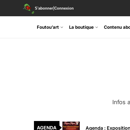
|
S'abonner
Connexion
Foutou’art
La boutique
Contenu ab
Agenda : Exposition
Retrouvez-nous au B
Soirée de lancement 
Agenda : Grand Rass
Infos a
Agenda : Salon du li
Agenda : Exposition
AGENDA