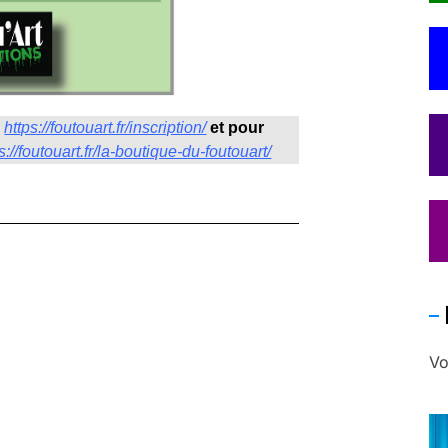
:
https://foutouart.fr/inscription/
et pour
s://foutouart.fr/la-boutique-du-foutouart/
Vo