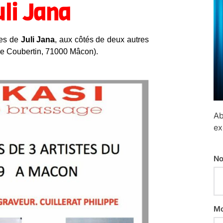
uli Jana
res de
Juli Jana
, aux côtés de deux autres
de Coubertin, 71000 Mâcon).
Ab
ex
No
Mo