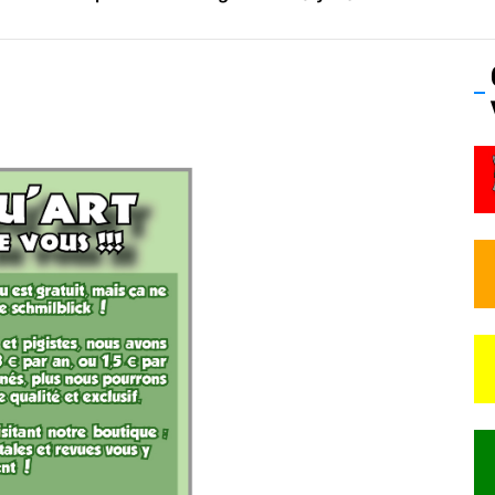
os’Tock Festival – Samedi 18 juillet (Vaulx-en-Velin)