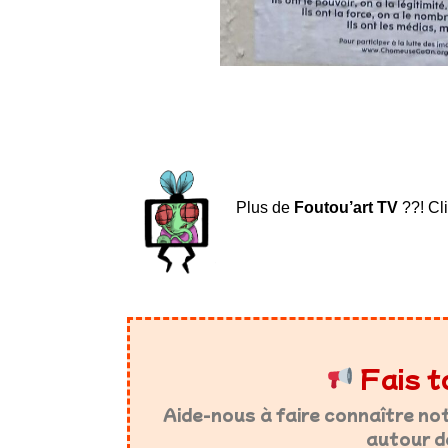
Plus de
Foutou’art TV
??! Cl
Fais t
Aide-nous à faire connaître no
autour d