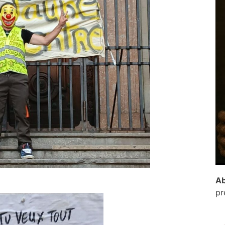
Ab
pr