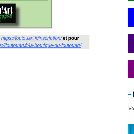
:
https://foutouart.fr/inscription/
et pour
s://foutouart.fr/la-boutique-du-foutouart/
Vo