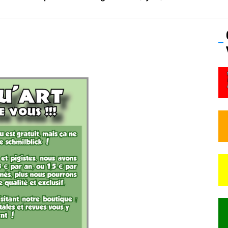
os’Tock Festival – Samedi 18 juillet (Vaulx-en-Velin)