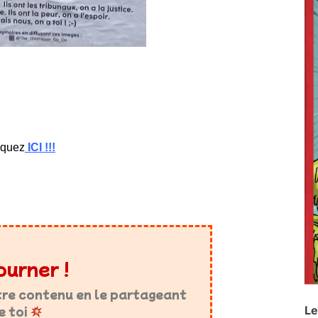
iquez
ICI !!!
ourner !
tre contenu en le partageant
e toi
Le