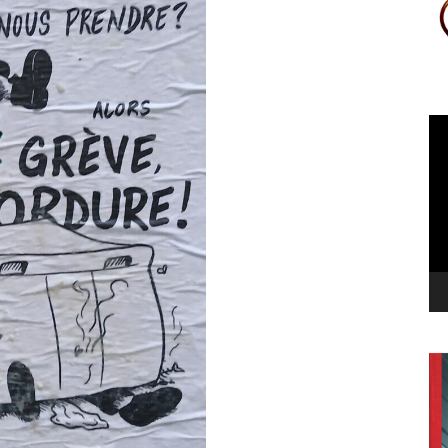
Le
vi