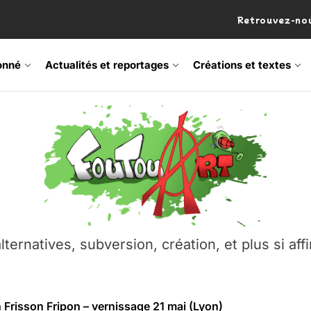
Retrouvez-nou
onné
Actualités et reportages
Créations et textes
 Frisson Fripon – vernissage 21 mai (Lyon)
os’Tock Festival – Samedi 18 juillet (Vaulx-en-Velin)
– Ŝtono, un livre réalisé par Michaël Moretti & Pierre Lacôt
emblement contre l’A412 à l’Établi (Haute-Savoie)
lternatives, subversion, création, et plus si affi
vre Montchat‑Lit – 7 juin 2026 (Lyon 3ᵉ)
 Frisson Fripon – vernissage 21 mai (Lyon)