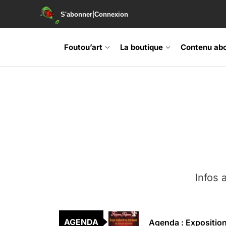
|
S'abonner
Connexion
Foutou’art
La boutique
Contenu ab
Agenda : Exposition
Retrouvez-nous au B
Soirée de lancement 
Agenda : Grand Rass
Infos a
Agenda : Salon du li
Agenda : Exposition
AGENDA