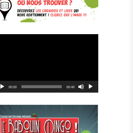
cteur
déo
00:00
00:40