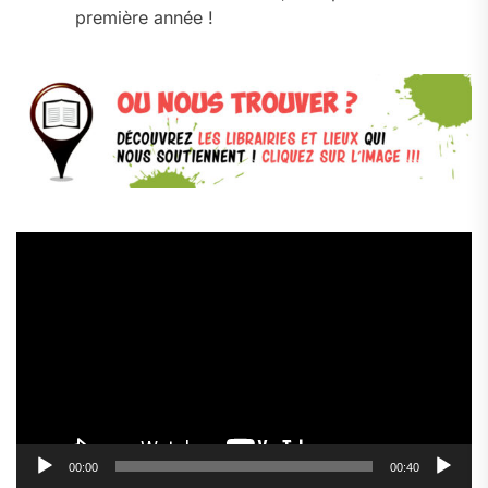
première année !
Lecteur
vidéo
00:00
00:40