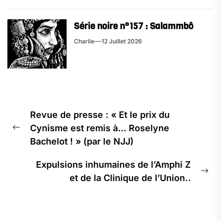
Série noire n°157 : Salammbô
Charlie
12 Juillet 2026
Navigation
Revue de presse : « Et le prix du
de
Cynisme est remis à… Roselyne
l’article
Previous
Bachelot ! » (par le NJJ)
post:
Expulsions inhumaines de l’Amphi Z
Ne
et de la Clinique de l’Union..
pos