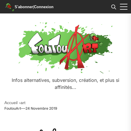
S'abonner
|
Connexion
Skip
to
the
content
Infos alternatives, subversion, création, et plus si
affinités...
Accueil
art
FoutouArt
24 Novembre 2019
.