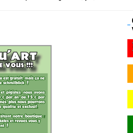
os’Tock Festival – Samedi 18 juillet (Vaulx-en-Velin)