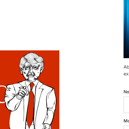
Ab
ex
No
Mo