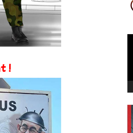
Le
vi
t !