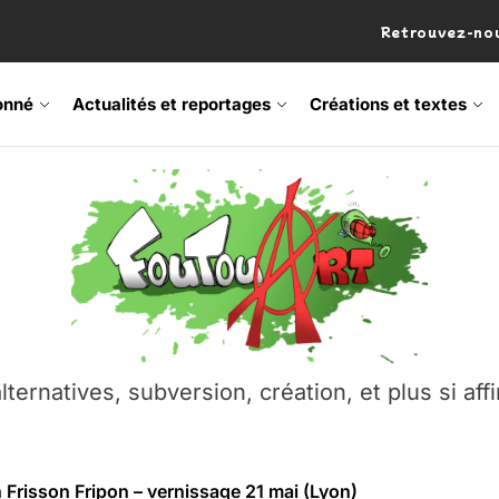
Retrouvez-nou
onné
Actualités et reportages
Créations et textes
 Frisson Fripon – vernissage 21 mai (Lyon)
os’Tock Festival – Samedi 18 juillet (Vaulx-en-Velin)
– Ŝtono, un livre réalisé par Michaël Moretti & Pierre Lacôt
emblement contre l’A412 à l’Établi (Haute-Savoie)
lternatives, subversion, création, et plus si affi
vre Montchat‑Lit – 7 juin 2026 (Lyon 3ᵉ)
 Frisson Fripon – vernissage 21 mai (Lyon)