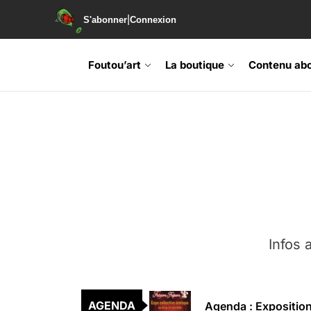
|
S'abonner
Connexion
Foutou’art
La boutique
Contenu ab
Agenda : Exposition
Retrouvez-nous au B
Soirée de lancement 
Agenda : Grand Rass
Infos a
Agenda : Salon du li
Agenda : Exposition
AGENDA