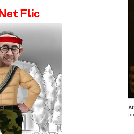
Net Flic
Ab
pr