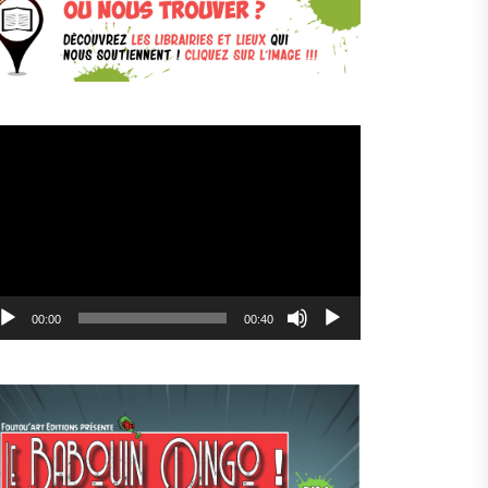
cteur
déo
00:00
00:40