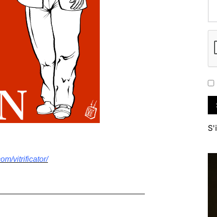
S'
m/vitrificator/