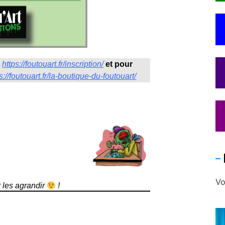
:
https://foutouart.fr/inscription/
et pour
s://foutouart.fr/la-boutique-du-foutouart/
Vo
r les agrandir
!