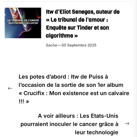
Itw d’Eliot Senegas, auteur de
« Le tribunal de l’amour :
Enquête sur Tinder et son
algorithme »
Sacha
30 Septembre 2025
Navigation
Les potes d’abord : Itw de Puiss à
de
l’occasion de la sortie de son 1er album
l’article
Previous
« Crucifix : Mon existence est un calvaire
post:
!!! »
A voir ailleurs : Les Etats-Unis
pourraient inoculer le cancer grâce à
Ne
leur technologie
pos