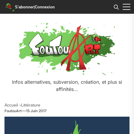
S'abonner
|
Connexion
Skip
to
the
content
Infos alternatives, subversion, création, et plus si
affinités...
Accueil
Littérature
FoutouArt
15 Juin 2017