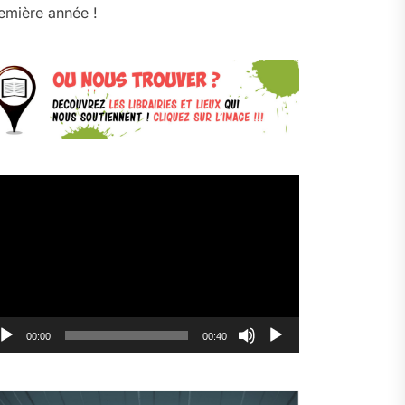
emière année !
cteur
déo
00:00
00:40