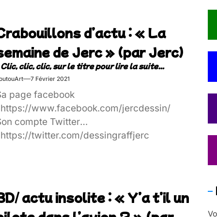
Crabouillons d’actu : « La
semaine de Jerc » (par Jerc)
outouArt
7 Février 2021
Sa page facebook
: https://www.facebook.com/jercdessin/
Son compte Twitter
 https://twitter.com/dessingraffjerc
BD/ actu insolite : « Y’a t’il un
pilote dans l’avion ? » (par
Vo