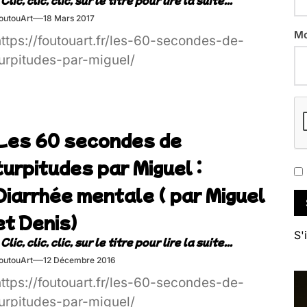
outouArt
18 Mars 2017
Mo
https://foutouart.fr/les-60-secondes-de-
turpitudes-par-miguel/
Les 60 secondes de
turpitudes par Miguel :
Diarrhée mentale ( par Miguel
et Denis)
S'
outouArt
12 Décembre 2016
https://foutouart.fr/les-60-secondes-de-
turpitudes-par-miguel/