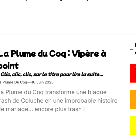
os’Tock Festival – Samedi 18 juillet (Vaulx-en-Velin)
La Plume du Coq : Vipère à
point
a Plume Du Coq
10 Juin 2025
La Plume du Coq transforme une blague
trash de Coluche en une improbable histoire
de mariage… encore plus trash !