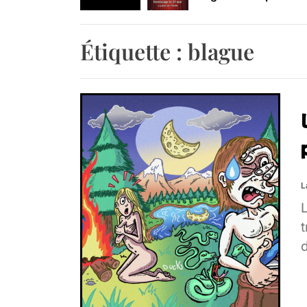
Retrouvez-nous au B
Étiquette :
blague
L