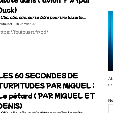
Duck)
outouArt
19 Janvier 2018
ttps://foutouart.fr/bd/
LES 60 SECONDES DE
Ab
TURPITUDES PAR MIGUEL :
ex
Le pétard ( PAR MIGUEL ET
No
DENIS)