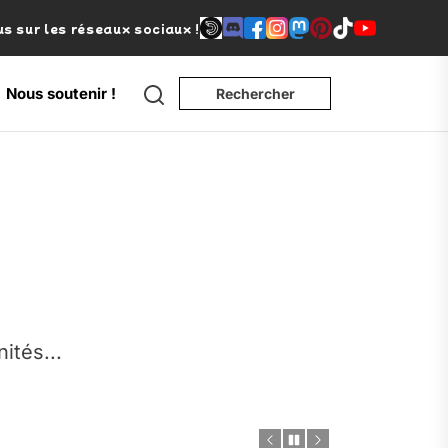
s sur les réseaux sociaux !
Search
Nous soutenir !
Rechercher
e
nités...