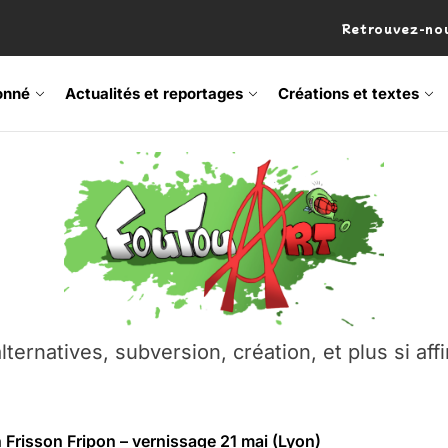
Retrouvez-nou
onné
Actualités et reportages
Créations et textes
 Frisson Fripon – vernissage 21 mai (Lyon)
os’Tock Festival – Samedi 18 juillet (Vaulx-en-Velin)
– Ŝtono, un livre réalisé par Michaël Moretti & Pierre Lacôt
emblement contre l’A412 à l’Établi (Haute-Savoie)
lternatives, subversion, création, et plus si affi
vre Montchat‑Lit – 7 juin 2026 (Lyon 3ᵉ)
 Frisson Fripon – vernissage 21 mai (Lyon)