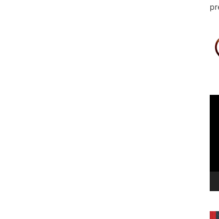
pr
Le
vi