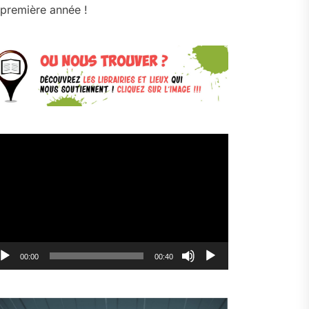
première année !
cteur
déo
00:00
00:40