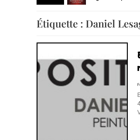
Retrouvez-nous au B
Étiquette :
Daniel Lesa
F
E
V