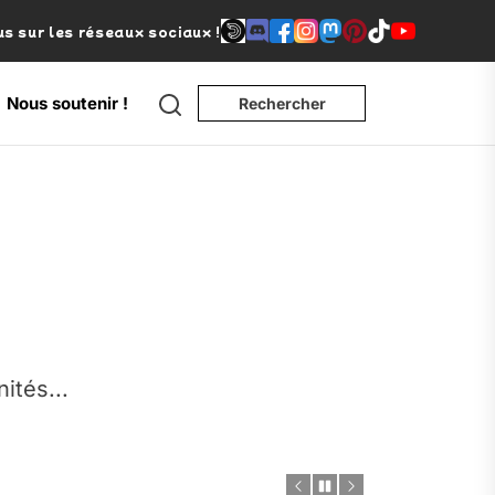
s sur les réseaux sociaux !
Search
Nous soutenir !
Rechercher
e
nités...