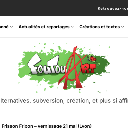
Retrouvez-nou
onné
Actualités et reportages
Créations et textes
 Frisson Fripon – vernissage 21 mai (Lyon)
os’Tock Festival – Samedi 18 juillet (Vaulx-en-Velin)
– Ŝtono, un livre réalisé par Michaël Moretti & Pierre Lacôt
emblement contre l’A412 à l’Établi (Haute-Savoie)
lternatives, subversion, création, et plus si affi
vre Montchat‑Lit – 7 juin 2026 (Lyon 3ᵉ)
 Frisson Fripon – vernissage 21 mai (Lyon)