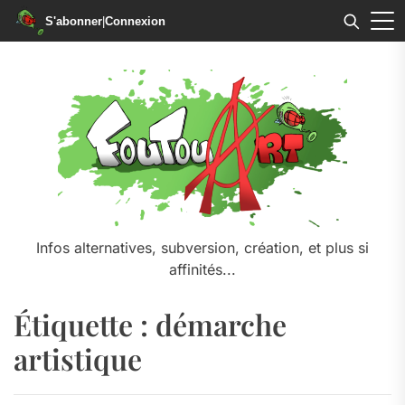
S'abonner
|
Connexion
Skip
to
the
content
Infos alternatives, subversion, création, et plus si
affinités...
Étiquette :
démarche
artistique