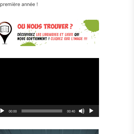
première année !
cteur
déo
00:00
00:40