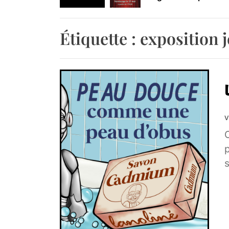
Retrouvez-nous au B
Étiquette :
exposition 
V
s