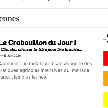
os’Tock Festival – Samedi 18 juillet (Vaulx-en-Velin)
jeunes
Le Crabouillon du Jour !
15 Juin 2026
Cadmium : un métal lourd cancérogène des
pratiques agricoles intensives qui menace
urtout les plus jeunes.