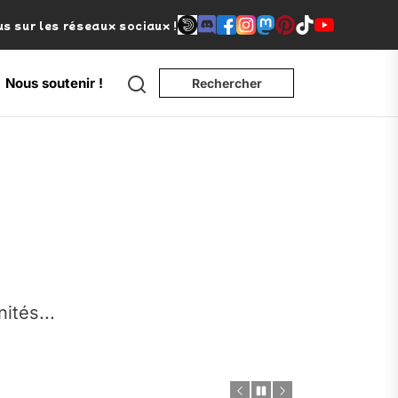
s sur les réseaux sociaux !
Search
Nous soutenir !
Rechercher
e
nités...