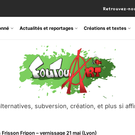
Retrouvez-nou
onné
Actualités et reportages
Créations et textes
 Frisson Fripon – vernissage 21 mai (Lyon)
os’Tock Festival – Samedi 18 juillet (Vaulx-en-Velin)
– Ŝtono, un livre réalisé par Michaël Moretti & Pierre Lacôt
emblement contre l’A412 à l’Établi (Haute-Savoie)
lternatives, subversion, création, et plus si affi
vre Montchat‑Lit – 7 juin 2026 (Lyon 3ᵉ)
 Frisson Fripon – vernissage 21 mai (Lyon)