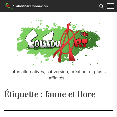
S'abonner
|
Connexion
Skip
to
the
content
Infos alternatives, subversion, création, et plus si
affinités...
Étiquette :
faune et flore