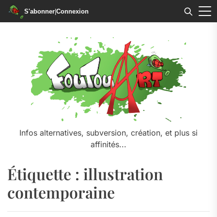
S'abonner
|
Connexion
Skip
to
the
content
Infos alternatives, subversion, création, et plus si
affinités...
Étiquette :
illustration
contemporaine