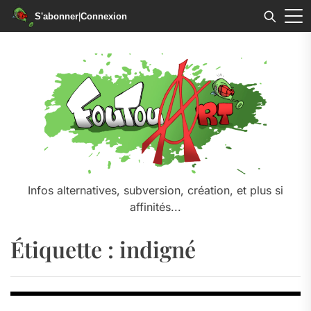
S'abonner
|
Connexion
Skip
to
the
content
Infos alternatives, subversion, création, et plus si
affinités...
Étiquette :
indigné