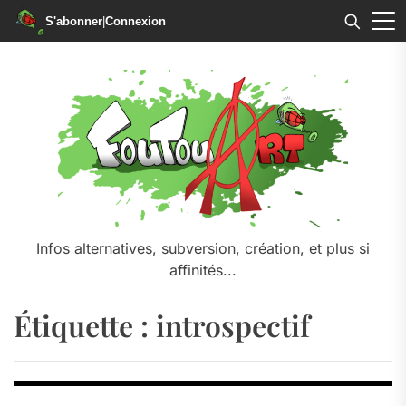
S'abonner
|
Connexion
Skip
to
the
content
Infos alternatives, subversion, création, et plus si
affinités...
Étiquette :
introspectif