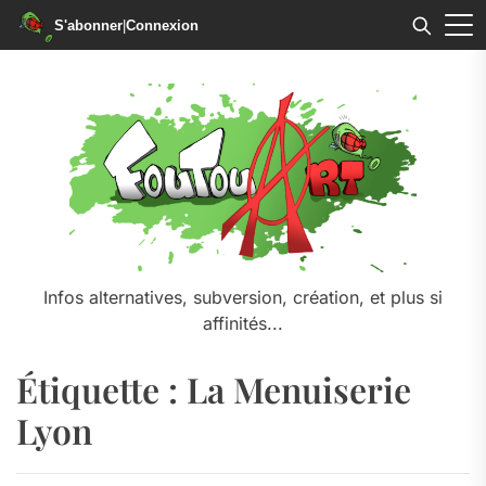
S'abonner
|
Connexion
Skip
to
the
content
Infos alternatives, subversion, création, et plus si
affinités...
Étiquette :
La Menuiserie
Lyon