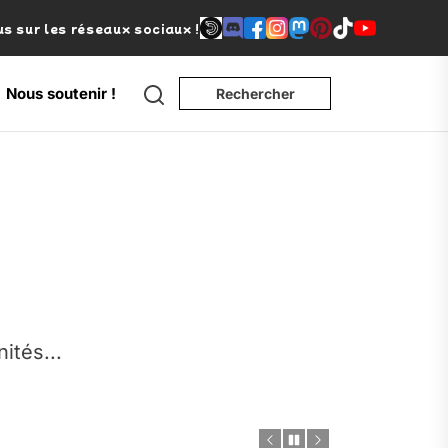
s sur les réseaux sociaux !
Search
Nous soutenir !
Rechercher
e
nités...