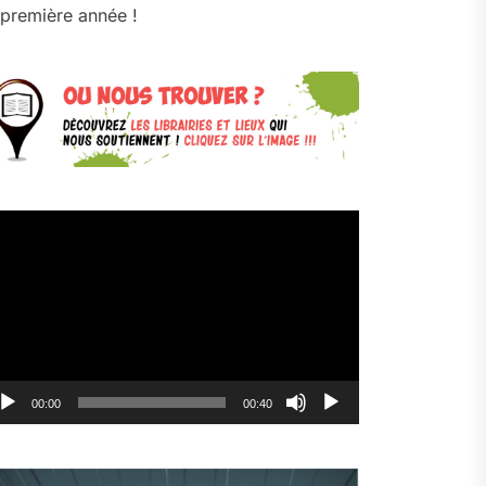
première année !
cteur
déo
00:00
00:40