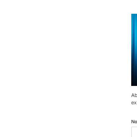
Ab
ex
No