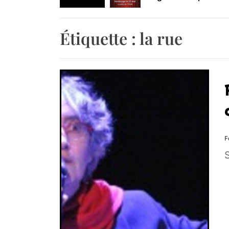
Retrouvez-nous au B
Étiquette :
la rue
F
S