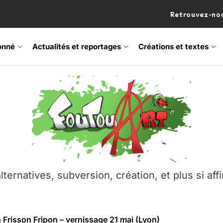
Retrouvez-nou
onné
Actualités et reportages
Créations et textes
 Frisson Fripon – vernissage 21 mai (Lyon)
os’Tock Festival – Samedi 18 juillet (Vaulx-en-Velin)
– Ŝtono, un livre réalisé par Michaël Moretti & Pierre Lacôt
emblement contre l’A412 à l’Établi (Haute-Savoie)
lternatives, subversion, création, et plus si affi
vre Montchat‑Lit – 7 juin 2026 (Lyon 3ᵉ)
 Frisson Fripon – vernissage 21 mai (Lyon)