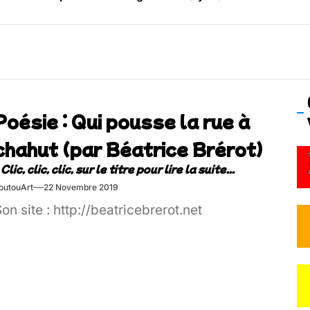
os’Tock Festival – Samedi 18 juillet (Vaulx-en-Velin)
Poésie : Qui pousse la rue à
chahut (par Béatrice Brérot)
outouArt
22 Novembre 2019
on site : http://beatricebrerot.net