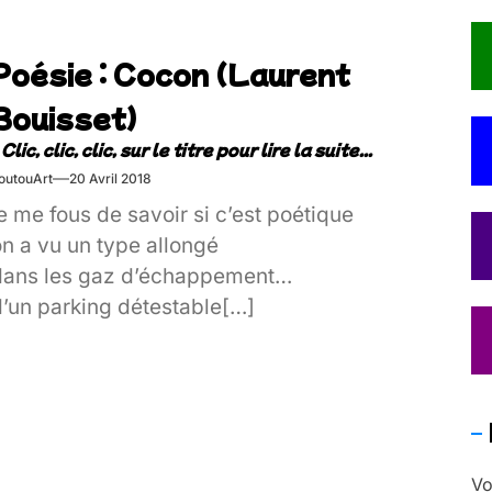
Poésie : Cocon (Laurent
Bouisset)
outouArt
20 Avril 2018
e me fous de savoir si c’est poétique
on a vu un type allongé
dans les gaz d’échappement
d’un parking détestable[…]
Vo