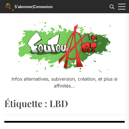
S'abonner
|
Connexion
Skip
to
the
content
Infos alternatives, subversion, création, et plus si
affinités...
Étiquette :
LBD