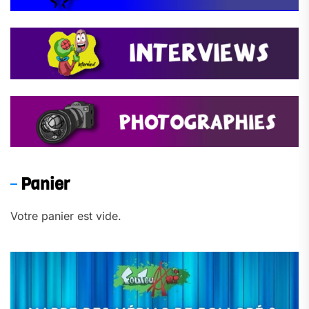
Panier
Votre panier est vide.