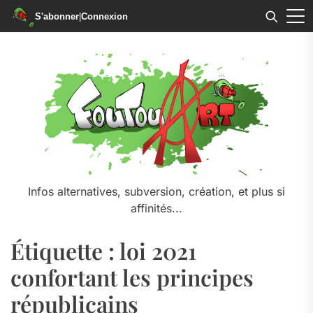
S'abonner
|
Connexion
Skip
to
the
content
Infos alternatives, subversion, création, et plus si
affinités...
Étiquette :
loi 2021
confortant les principes
républicains