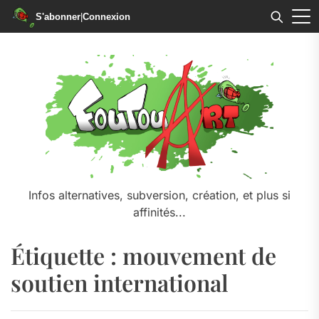
S'abonner
|
Connexion
Skip
to
the
content
Infos alternatives, subversion, création, et plus si
affinités...
Étiquette :
mouvement de
soutien international