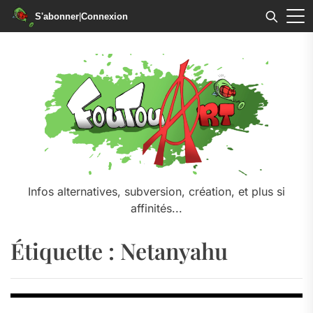
S'abonner
|
Connexion
Skip
to
the
content
Infos alternatives, subversion, création, et plus si
affinités...
Étiquette :
Netanyahu