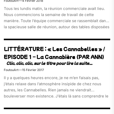
FoutouArt
4 Février 2018
Tous les lundis matin, la réunion commerciale avait lieu.
Nous commencions la semaine de travail de cette
manière. Toute l’équipe commerciale se rassemblait dans
la spacieuse salle de réunion, autour des tables disposées
en « u ». Le PDG au bout, en face du paperboard. Il
branchait son PC portable. Un powerpoint, contenan[…]
LITTÉRATURE : « Les Cannabelles » /
EPISODE 1 – La Cannabière (PAR ANN)
FoutouArt
15 Février 2017
Il y a quelques heures encore, je ne m’en faisais pas,
j’étais relaxe dans l’atmosphère insipide de chez nous
autres, les Cannabelles. Rien jamais ne viendrait
bouleverser mon existence. J’étais là sans comprendre le
sens de ma présence sur ce coin de planète où seule une
imperceptible brise faisait quelquefois frissonner[…]