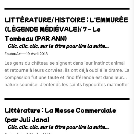
LITTÉRATURE/ HISTOIRE : L’EMMURÉE
(LÉGENDE MÉDIÉVALE)/ 7 – Le
Tombeau (PAR ANN)
FoutouArt
19 Avril 2018
Les gens du château se signent dans leur instinct animal
et retourne à leurs corvées, ils ont déjà oublié le drame. La
compassion fut une faute et l’indifférence est dans leur
nature soumise. J’entends les saints hypocrites marmotter
leur oraison. Gardes, enchaînez-moi bien à l’anneau. Que
ne courrais-je entravée dans mes jupes, vous auriez vite
rattrapé votre proie. Ils gâchent le mortier[…]
Littérature : La Messe Commerciale
(par Juli Jana)