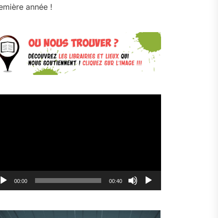
emière année !
cteur
déo
00:00
00:40