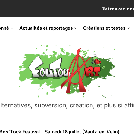
Retrouvez-nou
onné
Actualités et reportages
Créations et textes
lternatives, subversion, création, et plus si affi
 Frisson Fripon – vernissage 21 mai (Lyon)
os’Tock Festival – Samedi 18 juillet (Vaulx-en-Velin)