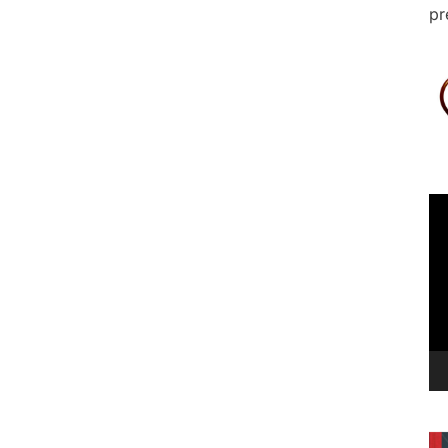
pr
Le
vi