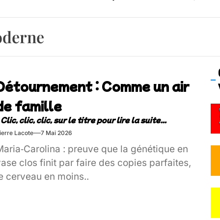
– Ŝtono, un livre réalisé par Michaël Moretti & Pierre Lacôt
oderne
emblement contre l’A412 à l’Établi (Haute-Savoie)
vre Montchat‑Lit – 7 juin 2026 (Lyon 3ᵉ)
Détournement : Comme un air
 Frisson Fripon – vernissage 21 mai (Lyon)
de famille
os’Tock Festival – Samedi 18 juillet (Vaulx-en-Velin)
ierre Lacote
7 Mai 2026
Maria‑Carolina : preuve que la génétique en
ase clos finit par faire des copies parfaites,
le cerveau en moins..