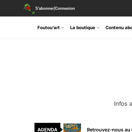
|
S'abonner
Connexion
Skip
to
Foutou’art
La boutique
Contenu ab
the
content
Infos a
Agenda : Exposition
AGENDA
Retrouvez-nous au B