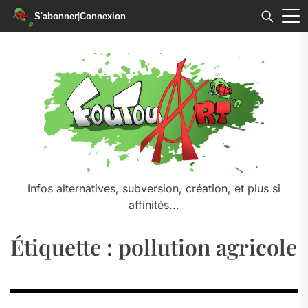
S'abonner
|
Connexion
Skip
to
the
content
Infos alternatives, subversion, création, et plus si
affinités...
Étiquette :
pollution agricole