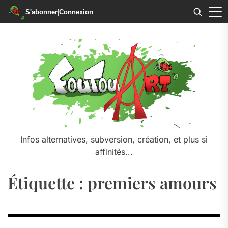
S'abonner
|
Connexion
Skip
to
the
content
Infos alternatives, subversion, création, et plus si
affinités...
Étiquette :
premiers amours