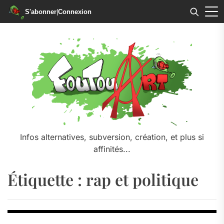
S'abonner
|
Connexion
Skip
to
the
content
Infos alternatives, subversion, création, et plus si
affinités...
Étiquette :
rap et politique