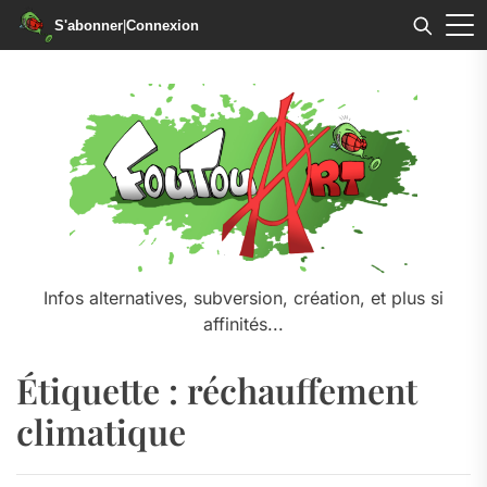
S'abonner
|
Connexion
Skip
to
the
content
Infos alternatives, subversion, création, et plus si
affinités...
Étiquette :
réchauffement
climatique