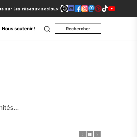
s sur les réseaux sociaux !
Search
Nous soutenir !
Rechercher
e
nités...