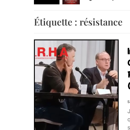
Retrouvez-nous au B
Étiquette :
résistance
S
q