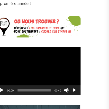
première année !
cteur
déo
00:00
00:40