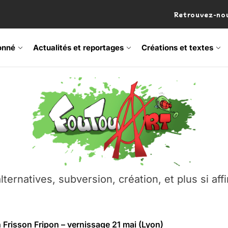
Retrouvez-nou
onné
Actualités et reportages
Créations et textes
 Frisson Fripon – vernissage 21 mai (Lyon)
os’Tock Festival – Samedi 18 juillet (Vaulx-en-Velin)
– Ŝtono, un livre réalisé par Michaël Moretti & Pierre Lacôt
emblement contre l’A412 à l’Établi (Haute-Savoie)
lternatives, subversion, création, et plus si affi
vre Montchat‑Lit – 7 juin 2026 (Lyon 3ᵉ)
 Frisson Fripon – vernissage 21 mai (Lyon)