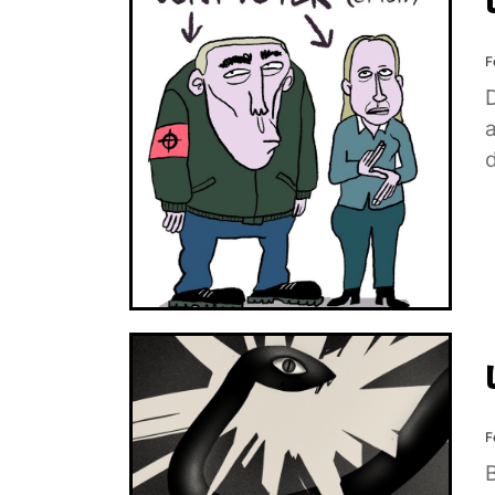
F
D
a
d
F