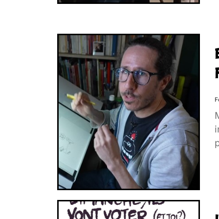
F
M
i
p