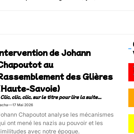
os’Tock Festival – Samedi 18 juillet (Vaulx-en-Velin)
Intervention de Johann
Chapoutot au
Rassemblement des Glières
(Haute-Savoie)
acha
17 Mai 2026
Johann Chapoutot analyse les mécanismes
ui ont mené les nazis au pouvoir et les
similitudes avec notre époque.