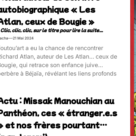
autobiographique « Les
Atlan, ceux de Bougie »
acha
21 Mai 2024
outou’art a eu la chance de rencontrer
Richard Atlan, auteur de Les Atlan… ceux de
ougie, qui retrace son enfance juive
erbère à Béjaïa, révélant les liens profonds
ntre juifs et kabyles avant et pendant la
uerre d’Algérie.
Actu : Missak Manouchian au
Panthéon, ces « étranger.e.s
» et nos frères pourtant…