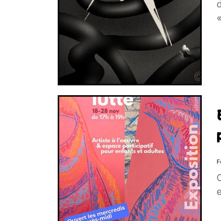
d
«
F
C