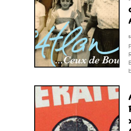
S
F
B
b
e
g