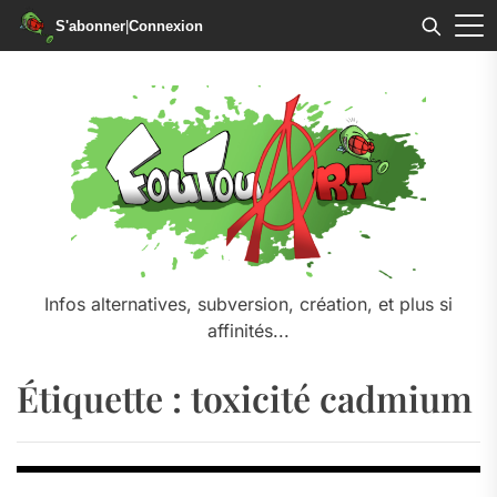
S'abonner
|
Connexion
Skip
to
the
content
Infos alternatives, subversion, création, et plus si
affinités...
Étiquette :
toxicité cadmium