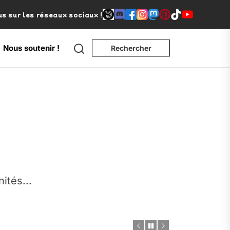
s sur les réseaux sociaux !
Search
Nous soutenir !
Rechercher
e
nités...