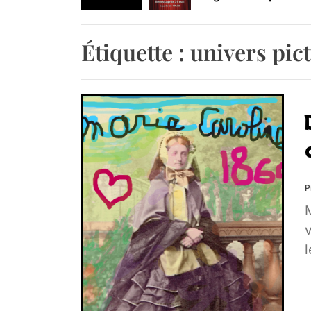
Retrouvez-nous au B
Étiquette :
univers pic
P
v