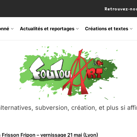
Retrouvez-nou
onné
Actualités et reportages
Créations et textes
 Frisson Fripon – vernissage 21 mai (Lyon)
os’Tock Festival – Samedi 18 juillet (Vaulx-en-Velin)
– Ŝtono, un livre réalisé par Michaël Moretti & Pierre Lacôt
emblement contre l’A412 à l’Établi (Haute-Savoie)
lternatives, subversion, création, et plus si affi
vre Montchat‑Lit – 7 juin 2026 (Lyon 3ᵉ)
 Frisson Fripon – vernissage 21 mai (Lyon)