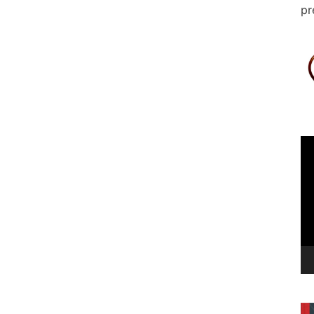
pr
Le
vi