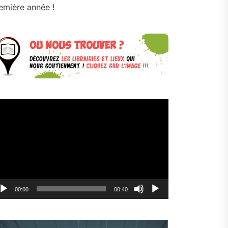
emière année !
cteur
déo
00:00
00:40