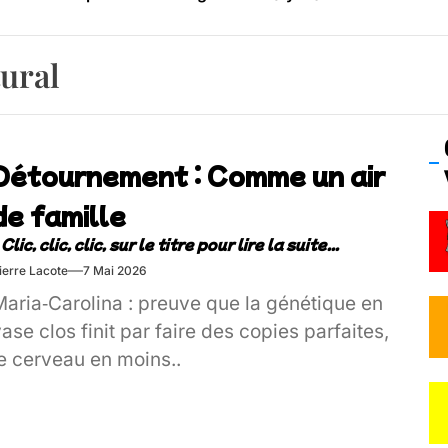
os’Tock Festival – Samedi 18 juillet (Vaulx-en-Velin)
tural
Détournement : Comme un air
de famille
ierre Lacote
7 Mai 2026
Maria‑Carolina : preuve que la génétique en
ase clos finit par faire des copies parfaites,
le cerveau en moins..