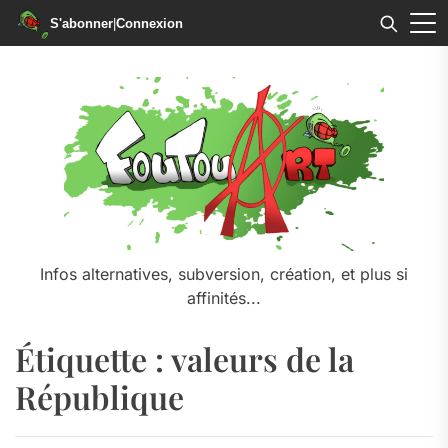
S'abonner
|
Connexion
Skip
to
the
content
Infos alternatives, subversion, création, et plus si
affinités...
Étiquette :
valeurs de la
République