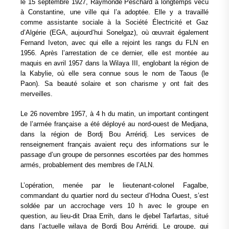
le 15 septembre 1927, Raymonde Peschard a longtemps vécu
à Constantine, une ville qui l’a adoptée. Elle y a travaillé
comme assistante sociale à la Société Électricité et Gaz
d’Algérie (EGA, aujourd’hui Sonelgaz), où œuvrait également
Fernand Iveton, avec qui elle a rejoint les rangs du FLN en
1956. Après l’arrestation de ce dernier, elle est montée au
maquis en avril 1957 dans la Wilaya III, englobant la région de
la Kabylie, où elle sera connue sous le nom de Taous (le
Paon). Sa beauté solaire et son charisme y ont fait des
merveilles.
Le 26 novembre 1957, à 4 h du matin, un important contingent
de l’armée française a été déployé au nord-ouest de Medjana,
dans la région de Bordj Bou Arréridj. Les services de
renseignement français avaient reçu des informations sur le
passage d’un groupe de personnes escortées par des hommes
armés, probablement des membres de l’ALN.
L’opération, menée par le lieutenant-colonel Fagalbe,
commandant du quartier nord du secteur d’Hodna Ouest, s’est
soldée par un accrochage vers 10 h avec le groupe en
question, au lieu-dit Draa Errih, dans le djebel Tarfartas, situé
dans l’actuelle wilaya de Bordj Bou Arréridj. Le groupe, qui