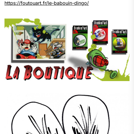
https://foutouart.fr/le-babouin-dingo/