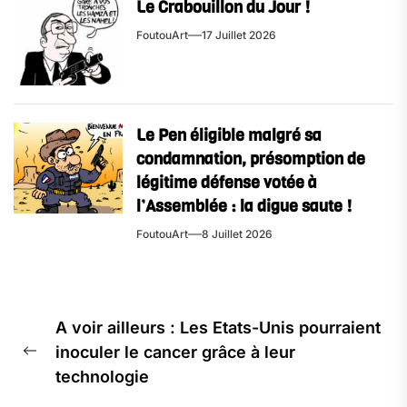
Le Crabouillon du Jour !
FoutouArt
17 Juillet 2026
Le Pen éligible malgré sa
condamnation, présomption de
légitime défense votée à
l’Assemblée : la digue saute !
FoutouArt
8 Juillet 2026
Navigation
A voir ailleurs : Les Etats-Unis pourraient
de
inoculer le cancer grâce à leur
l’article
Previous
technologie
post: