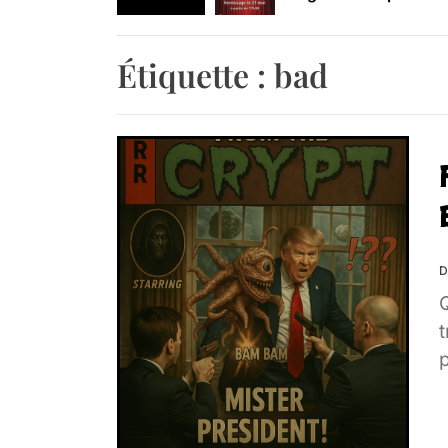
Retrouvez-nous au B
Étiquette :
bad
D