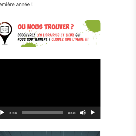
emière année !
cteur
déo
00:00
00:40