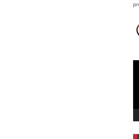
pr
Le
vi